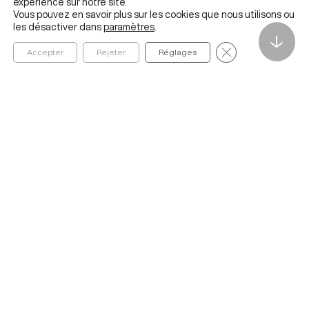
expérience sur notre site.
Vous pouvez en savoir plus sur les cookies que nous utilisons ou
les désactiver dans
paramètres
.
↓
Fermer la bannièr
Accepter
Rejeter
Réglages
Founded in 2020 by ESSEC Business School, The Metalab
Institute for Artificial Intelligence, Data and Society helps
organizations navigate and better understand the social,
economic, cultural, and ethical impacts of AI and data
ABOUT
IDEAS