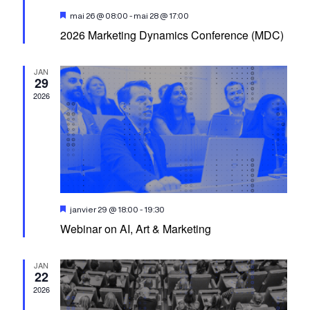
Mis
mai 26 @ 08:00
-
mai 28 @ 17:00
en
2026 Marketing Dynamics Conference (MDC)
avant
JAN
29
2026
Mis
janvier 29 @ 18:00
-
19:30
en
Webinar on AI, Art & Marketing
avant
JAN
22
2026