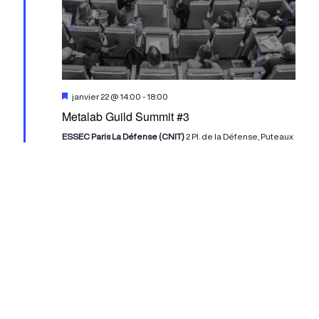
Mis
janvier 22 @ 14:00
-
18:00
en
Metalab Guild Summit #3
avant
ESSEC Paris La Défense (CNIT)
2 Pl. de la Défense, Puteaux