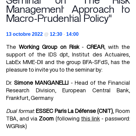
Seminar on "The Risk
Management Approach to
Macro-Prudential Policy"
13 octobre 2022
@
12:30
-
14:00
The
Working Group on Risk
-
CREAR
, with the
support of the IDS dpt, Institut des Actuaires,
LabEx MME-DII and the group BFA-SFdS, has the
pleasure to invite you to the seminar by:
Dr.
Simone MANGANELLI
- Head of the Financial
Research Division, European Central Bank,
Frankfurt, Germany
Dual
format
:
ESSEC Paris La Défense (CNIT)
, Room
TBA, and via
Zoom
(following
this link
- password:
WGRisk)