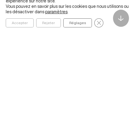
expérience sur notre site.
Vous pouvez en savoir plus sur les cookies que nous utilisons ou
les désactiver dans
paramètres
.
↓
Fermer la bannièr
Accepter
Rejeter
Réglages
Founded in 2020 by ESSEC Business School, The Metalab
Institute for Artificial Intelligence, Data and Society helps
organizations navigate and better understand the social,
economic, cultural, and ethical impacts of AI and data
ABOUT
IDEAS