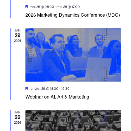
Mis
mai 26 @ 08:00
-
mai 28 @ 17:00
en
2026 Marketing Dynamics Conference (MDC)
avant
JAN
29
2026
Mis
janvier 29 @ 18:00
-
19:30
en
Webinar on AI, Art & Marketing
avant
JAN
22
2026