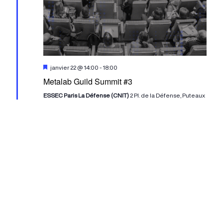
Mis
janvier 22 @ 14:00
-
18:00
en
Metalab Guild Summit #3
avant
ESSEC Paris La Défense (CNIT)
2 Pl. de la Défense, Puteaux